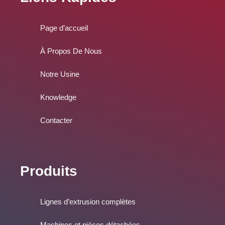
e
p
i
r
o
p
n
a
k
m
Page d’accueil
À Propos De Nous
Notre Usine
Knowledge
Contacter
Produits
Lignes d’extrusion complètes
Machines et pièces détachées