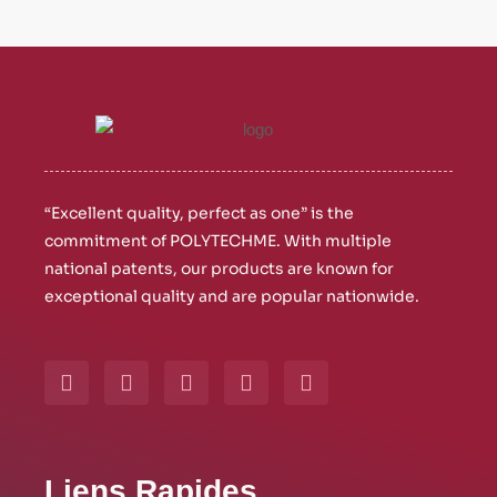
“Excellent quality, perfect as one” is the
commitment of POLYTECHME. With multiple
national patents, our products are known for
exceptional quality and are popular nationwide.
Y
W
L
I
F
o
h
i
n
a
u
a
n
s
c
t
t
k
t
e
u
s
e
a
b
b
a
d
g
o
⁠Liens Rapides