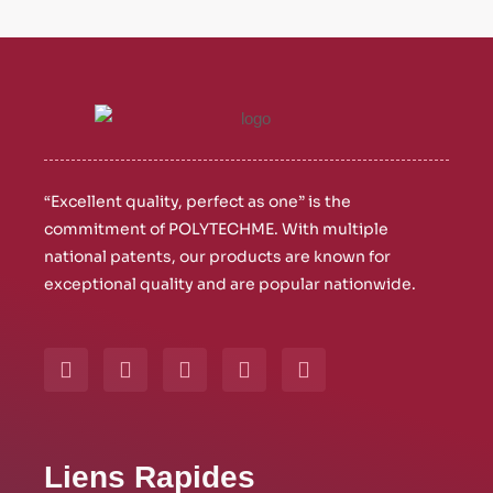
“Excellent quality, perfect as one” is the
commitment of POLYTECHME. With multiple
national patents, our products are known for
exceptional quality and are popular nationwide.
Y
W
L
I
F
o
h
i
n
a
u
a
n
s
c
t
t
k
t
e
u
s
e
a
b
b
a
d
g
o
⁠Liens Rapides
e
p
i
r
o