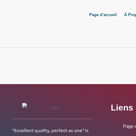
Aller
au
Page d’accueil
À Pro
contenu
⁠Liens
Page d
“Excellent quality, perfect as one” is