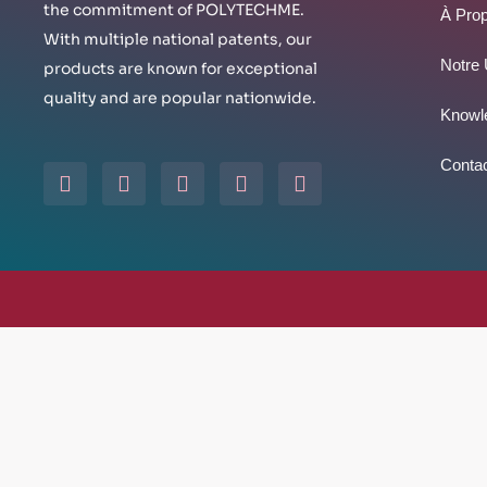
the commitment of POLYTECHME.
À Pro
With multiple national patents, our
Notre 
products are known for exceptional
quality and are popular nationwide.
Knowl
Contac
Y
W
L
I
F
o
h
i
n
a
u
a
n
s
c
t
t
k
t
e
u
s
e
a
b
b
a
d
g
o
e
p
i
r
o
p
n
a
k
m