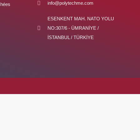
info@polytechme.com
chées
ESENKENT MAH. NATO YOLU
NO:307/6 - ÜMRANİYE /
İSTANBUL / TÜRKİYE