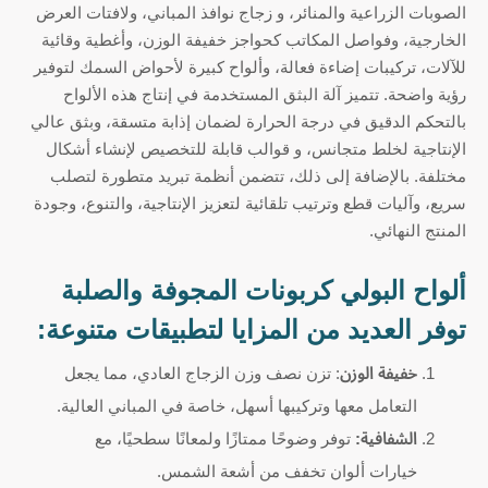
الصوبات الزراعية والمنائر، و زجاج نوافذ المباني، ولافتات العرض
الخارجية، وفواصل المكاتب كحواجز خفيفة الوزن، وأغطية وقائية
للآلات، تركيبات إضاءة فعالة، وألواح كبيرة لأحواض السمك لتوفير
رؤية واضحة. تتميز آلة البثق المستخدمة في إنتاج هذه الألواح
بالتحكم الدقيق في درجة الحرارة لضمان إذابة متسقة، وبثق عالي
الإنتاجية لخلط متجانس، و قوالب قابلة للتخصيص لإنشاء أشكال
مختلفة. بالإضافة إلى ذلك، تتضمن أنظمة تبريد متطورة لتصلب
سريع، وآليات قطع وترتيب تلقائية لتعزيز الإنتاجية، والتنوع، وجودة
المنتج النهائي.
ألواح البولي كربونات المجوفة والصلبة
توفر العديد من المزايا لتطبيقات متنوعة:
خفيفة الوزن
: تزن نصف وزن الزجاج العادي، مما يجعل
التعامل معها وتركيبها أسهل، خاصة في المباني العالية.
الشفافية:
توفر وضوحًا ممتازًا ولمعانًا سطحيًا، مع
خيارات ألوان تخفف من أشعة الشمس.