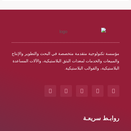
مؤسسة تكنولوجية متقدمة متخصصة في البحث والتطوير والإنتاج
والمبيعات والخدمات لمعدات البثق البلاستيكية، والآلات المساعدة
البلاستيكية، والقوالب البلاستيكية.
F
I
L
W
Y
a
n
i
h
o
c
s
n
a
u
e
t
k
t
t
b
a
e
s
u
o
g
d
a
b
روابـط سريعـة
o
r
i
p
e
k
a
n
p