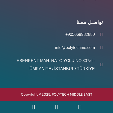
تواصـل معـنا
905069982880+
info@polytechme.com
ESENKENT MAH. NATO YOLU NO:307/6 -
ÜMRANİYE / İSTANBUL / TÜRKİYE
Copyright © 2025, POLYTECH MIDDLE EAST
Y
W
E
o
h
n