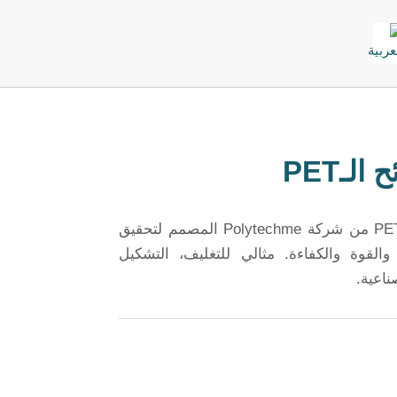
لـPET
اكتشف خط إنتاج صفائح PET من شركة Polytechme المصمم لتحقيق
القوة والكفاءة. مثالي للتغليف، التشكيل
ناعية.