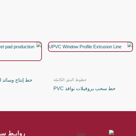
خطوط البثق الكاملة
خط إنتاج وسائد ا
خط سحب بروفيلات نوافذ PVC
روابـط سر