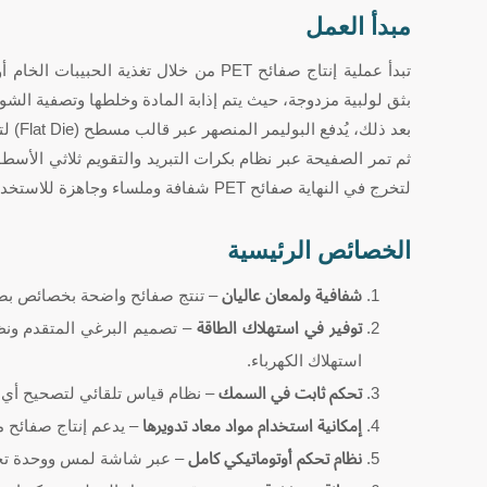
مبدأ العمل
بثق لولبية مزدوجة، حيث يتم إذابة المادة وخلطها وتصفية الشو
بعد ذلك، يُدفع البوليمر المنصهر عبر قالب مسطح (Flat Die) لتشكيل صفيحة موحدة السمك.
ثم تمر الصفيحة عبر نظام بكرات التبريد والتقويم ثلاثي الأسطوا
لتخرج في النهاية صفائح PET شفافة وملساء وجاهزة للاستخدام أو التشكيل اللاحق.
الخصائص الرئيسية
شفافية ولمعان عاليان
– تنتج صفائح واضحة بخصائص بصر
توفير في استهلاك الطاقة
– تصميم البرغي المتقدم ونظ
استهلاك الكهرباء.
تحكم ثابت في السمك
– نظام قياس تلقائي لتصحيح أي ت
إمكانية استخدام مواد معاد تدويرها
– يدعم إنتاج صفائح من PET البكر أو المعاد ت
نظام تحكم أوتوماتيكي كامل
– عبر شاشة لمس ووحدة تحكم PLC لسهولة ال