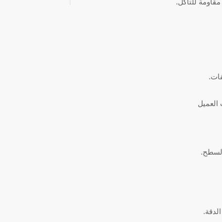
قاومة للتآكل.
ات.
العميل
السطح.
لدقة.