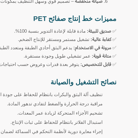
صيانة منخفضة
– تصميم قوي وسهل التنظيف بمكونات م
مميزات خط إنتاج صفائح PET
✅
صديق للبيئة:
مادة قابلة لإعادة التدوير بنسبة 100%.
✅
كفاءة عالية:
تشغيل مستمر ومستقر للإنتاج الضخم.
✅
مرونة في الاستخدام:
يدعم البثق أحادي الطبقة ومتعدد الطبق
✅
متانة قوية:
عمر تشغيلي طويل وجودة مستقرة.
✅
قابل للتخصيص:
يتوفر بعدة قدرات وعروض حسب احتياجات 
نصائح التشغيل والصيانة
تنظيف آلة البثق والبكرات بانتظام للحفاظ على جودة 
مراقبة درجة الحرارة والضغط لتفادي تدهور المادة.
تشحيم الأجزاء المتحركة لزيادة عمر المعدات.
استبدال الفلاتر بانتظام للحفاظ على ثبات الإنتاج.
إجراء معايرة دورية لأنظمة التحكم في السماكة لضمان ا