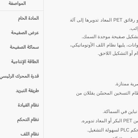
المواصفة
المادة الخام
تبدأ عملية إنتاج صفائح PET من خلال تغذية الحبيبات الخام أو رقائق PET المعاد تدويرها إلى آلة
ائب.
عرض الصفيحة
نات، يليها نظام اللف الأوتوماتيكي،
سماكة الصفيحة
الطاقة الإنتاجية
قدرة المحرك الرئيسي
ية ممتازة.
طريقة التبريد
ام التسخين المحسّن يقللان من
نظام القيادة
باين في السماكة.
نظام التحكم
دويره.
تشغيل.
نظام اللف