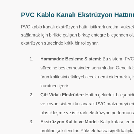
PVC Kablo Kanalı Ekstrüzyon Hattını
PVC kablo kanalı ekstrüzyon hattı, istikrarlı üretim, yüksek v
sağlamak için birlikte çalışan birkaç entegre bileşenden olu
ekstrüzyon sürecinde kritik bir rol oynar.
Hammadde Besleme Sistemi:
Bu sistem, PVC
sürecine beslenmesinden sorumludur. Genellikl
ürün kalitesini etkileyebilecek nemi gidermek içi
kurutucu içerir.
Çift Vidalı Ekstrüder:
Hattın çekirdek bileşenidi
ve kovan sistemi kullanarak PVC malzemeyi eritir 
plastikleşme ve istikrarlı ekstrüzyon performansı
Ekstrüzyon Kalıbı ve Model:
Kalıp kafası, eri
profiline şekillendirir. Yüksek hassasiyetli kalıpl