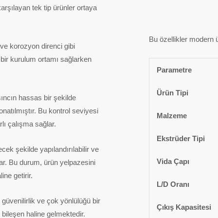
karşılayan tek tip ürünler ortaya
Bu özellikler modern ü
 ve korozyon direnci gibi
 bir kurulum ortamı sağlarken
Parametre
Ürün Tipi
ıncın hassas bir şekilde
onatılmıştır. Bu kontrol seviyesi
Malzeme
arlı çalışma sağlar.
Ekstrüder Tipi
ecek şekilde yapılandırılabilir ve
Vida Çapı
lar. Bu durum, ürün yelpazesini
ine getirir.
L/D Oranı
güvenilirlik ve çok yönlülüğü bir
Çıkış Kapasitesi
 bileşen haline gelmektedir.