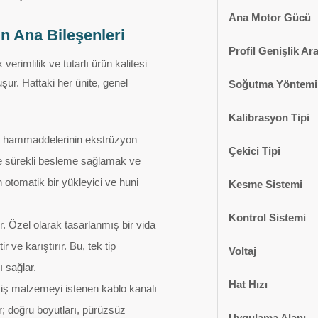
Ana Motor Gücü
n Ana Bileşenleri
Profil Genişlik Ara
erimlilik ve tutarlı ürün kalitesi
şur. Hattaki her ünite, genel
Soğutma Yöntemi
Kalibrasyon Tipi
 hammaddelerinin ekstrüzyon
Çekici Tipi
e sürekli besleme sağlamak ve
n otomatik bir yükleyici ve huni
Kesme Sistemi
Kontrol Sistemi
r. Özel olarak tasarlanmış bir vida
ve karıştırır. Bu, tek tip
Voltaj
 sağlar.
Hat Hızı
miş malzemeyi istenen kablo kanalı
ar; doğru boyutları, pürüzsüz
Uygulama Alanı