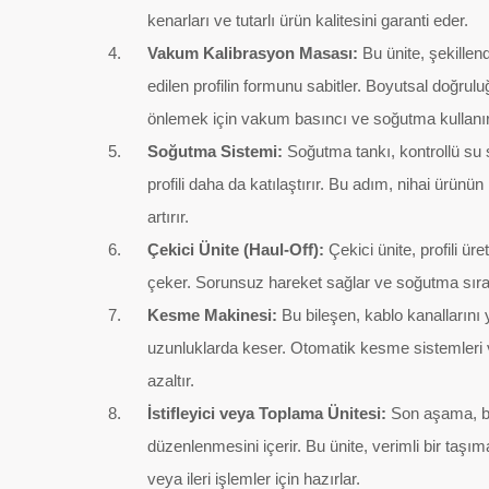
kenarları ve tutarlı ürün kalitesini garanti eder.
Vakum Kalibrasyon Masası:
Bu ünite, şekille
edilen profilin formunu sabitler. Boyutsal doğr
önlemek için vakum basıncı ve soğutma kullanır
Soğutma Sistemi:
Soğutma tankı, kontrollü su
profili daha da katılaştırır. Bu adım, nihai ürünü
artırır.
Çekici Ünite (Haul-Off):
Çekici ünite, profili ür
çeker. Sorunsuz hareket sağlar ve soğutma sıra
Kesme Makinesi:
Bu bileşen, kablo kanallarını
uzunluklarda keser. Otomatik kesme sistemleri ve
azaltır.
İstifleyici veya Toplama Ünitesi:
Son aşama, bi
düzenlenmesini içerir. Bu ünite, verimli bir taşı
veya ileri işlemler için hazırlar.